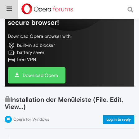
Do more on the web, with a fast and
secure browser!
Download Opera browser with:
built-in ad blocker
battery saver
free VPN
Download Opera
Installation der Menüleiste (File, Edit,
View...)
Opera for Windows
Log in to reply