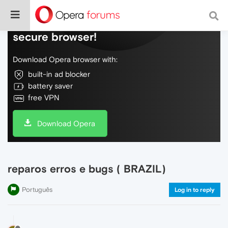
Do more on the web, with a fast and
secure browser!
Download Opera browser with:
built-in ad blocker
battery saver
free VPN
Download Opera
reparos erros e bugs ( BRAZIL)
Português
Log in to reply