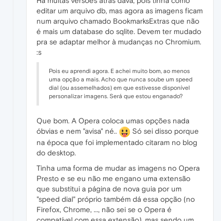
Há muitas versões atrás dava, pois tinha como
editar um arquivo db, mas agora as imagens ficam
num arquivo chamado BookmarksExtras que não
é mais um database do sqlite. Devem ter mudado
pra se adaptar melhor à mudanças no Chromium.
:s
Pois eu aprendi agora. E achei muito bom, ao menos
uma opção a mais. Acho que nunca soube um speed
dial (ou assemelhados) em que estivesse disponível
personalizar imagens. Será que estou enganado?
Que bom. A Opera coloca umas opções nada
óbvias e nem "avisa" né..
Só sei disso porque
na época que foi implementado citaram no blog
do desktop.
Tinha uma forma de mudar as imagens no Opera
Presto e se eu não me engano uma extensão
que substitui a página de nova guia por um
"speed dial" próprio também dá essa opção (no
Firefox, Chrome, ..., não sei se o Opera é
compatível com essa extensão), mas sendo um