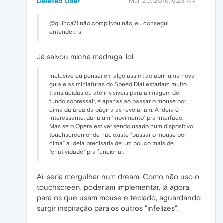
Deleted User
Mar 20, 2016, 6:23 AM
@quinca71 não complicou não, eu consegui
entender. rs
Já salvou minha madruga :lol:
Inclusive eu pensei em algo assim: ao abrir uma nova
guia e as miniaturas do Speed Dial estariam muito
translúcidas ou até invisíveis para a imagem de
fundo sobressair, e apenas ao passar o mouse por
cima da área da página as revelariam. A ideia é
interessante, daria um "movimento" pra interface.
Mas se o Opera estiver sendo usado num dispositivo
touchscreen onde não existe "passar o mouse por
cima" a ideia precisaria de um pouco mais de
"criatividade" pra funcionar.
Aí, seria mergulhar num dream. Como não uso o
touchscreen, poderiam implementar, já agora,
para os que usam mouse e teclado, aguardando
surgir inspiração para os outros "infelizes".