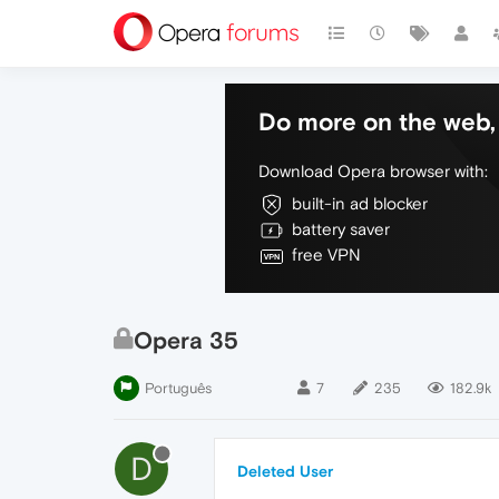
Do more on the web, 
Download Opera browser with:
built-in ad blocker
battery saver
free VPN
Opera 35
Português
7
235
182.9k
D
Deleted User