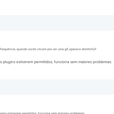
requência, quando vocês clicam pra ver uma gif, aparece direitinho?
s plugins estiverem permitidos, funciona sem maiores problemas.
ugins estiverem permitidos, funciona sem maiores problemas.