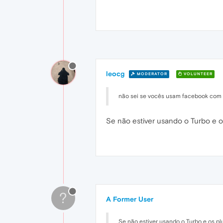
leocg
MODERATOR
VOLUNTEER
não sei se vocês usam facebook com f
Se não estiver usando o Turbo e o
?
A Former User
Se não estiver usando o Turbo e os pl