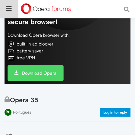
Do more on the web, with a fast and
secure browser!
Download Opera browser with:
built-in ad blocker
battery saver
free VPN
Download Opera
Opera 35
Português
Log in to reply