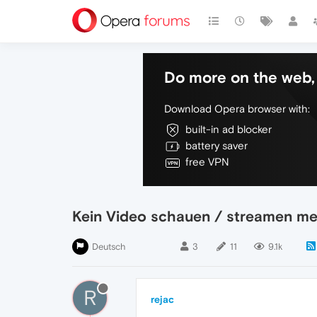
Do more on the web, 
Download Opera browser with:
built-in ad blocker
battery saver
free VPN
Kein Video schauen / streamen me
Deutsch
3
11
9.1k
R
rejac