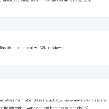
 change a running system! (Hat sie von mir, den Spruch)
h=flash#enable-ppapi-win32k-lockdown
 mir etwas mehr über dieses script, bzw. diese anwendung sagen?
? sollte ich vorher wand.dat und bookmarks.adr sichern?