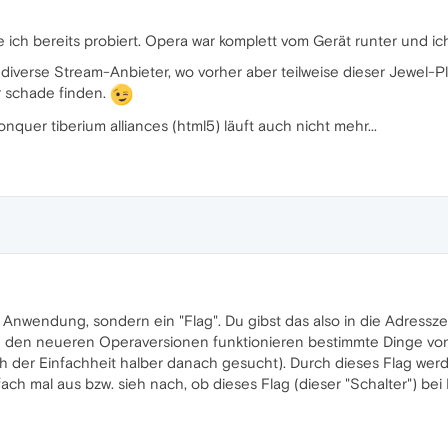
 ich bereits probiert. Opera war komplett vom Gerät runter und ich
: diverse Stream-Anbieter, wo vorher aber teilweise dieser Jewel-P
r schade finden.
uer tiberium alliances (html5) läuft auch nicht mehr...
ne Anwendung, sondern ein "Flag". Du gibst das also in die Adress
 den neueren Operaversionen funktionieren bestimmte Dinge von 
ch der Einfachheit halber danach gesucht). Durch dieses Flag we
fach mal aus bzw. sieh nach, ob dieses Flag (dieser "Schalter") bei