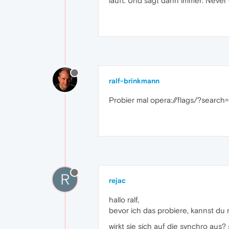
läuft. Und sagt dann immer: Never
ralf-brinkmann
Probier mal opera://flags/?searc
R
rejac
hallo ralf,
bevor ich das probiere, kannst du
wirkt sie sich auf die synchro aus