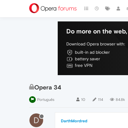
Do more on the web, 
Download Opera browser with:
built-in ad blocker
battery saver
free VPN
Opera 34
Português
10
114
84.8k
D
DarthMordred