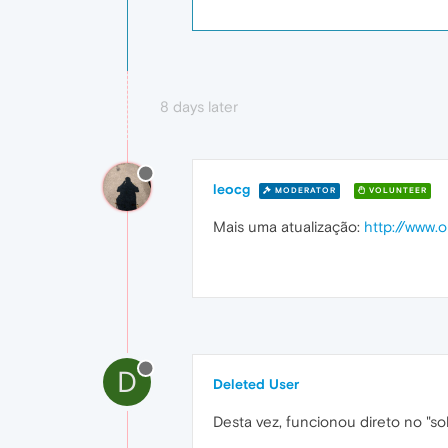
8 days later
leocg
MODERATOR
VOLUNTEER
Mais uma atualização:
http://www.
D
Deleted User
Desta vez, funcionou direto no "so