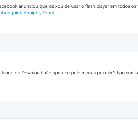
ebook anunciou que deixou de usar o flash player em todos os v
alsongbird
,
Straight
,
Zdnet
.
 o ícone do Download não aparece pelo menos pra mim? tipo sumiu