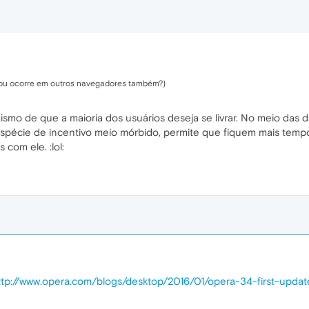
 (ou ocorre em outros navegadores também?)
smo de que a maioria dos usuários deseja se livrar. No meio das 
espécie de incentivo meio mórbido, permite que fiquem mais tem
com ele. :lol:
ttp://www.opera.com/blogs/desktop/2016/01/opera-34-first-upda