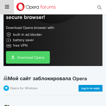
Do more on the web, with a fast and
secure browser!
Download Opera browser with:
built-in ad blocker
battery saver
free VPN
Download Opera
Мой сайт заблокировала Opera
Opera for Windows
Log in to reply