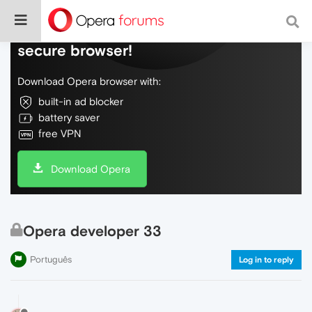
Do more on the web, with a fast and
secure browser!
Download Opera browser with:
built-in ad blocker
battery saver
free VPN
Download Opera
Opera developer 33
Português
Log in to reply