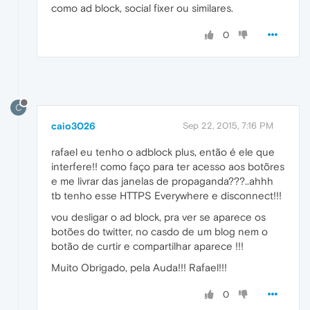
como ad block, social fixer ou similares.
0
C
caio3026
Sep 22, 2015, 7:16 PM
rafael eu tenho o adblock plus, então é ele que
interfere!! como faço para ter acesso aos botõres
e me livrar das janelas de propaganda???..ahhh
tb tenho esse HTTPS Everywhere e disconnect!!!
vou desligar o ad block, pra ver se aparece os
botões do twitter, no casdo de um blog nem o
botão de curtir e compartilhar aparece !!!
Muito Obrigado, pela Auda!!! Rafael!!!
0