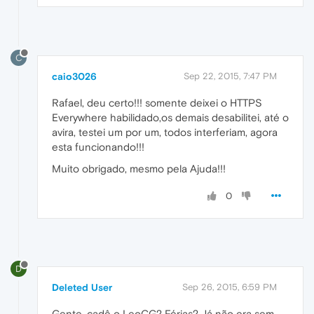
C
caio3026
Sep 22, 2015, 7:47 PM
Rafael, deu certo!!! somente deixei o HTTPS
Everywhere habilidado,os demais desabilitei, até o
avira, testei um por um, todos interferiam, agora
esta funcionando!!!
Muito obrigado, mesmo pela Ajuda!!!
0
D
Deleted User
Sep 26, 2015, 6:59 PM
Gente, cadê o LeoCG? Férias? Já não era sem