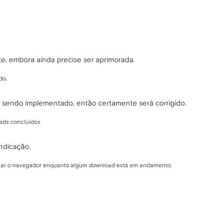
nte, embora ainda precise ser aprimorada.
do.
á sendo implementado, então certamente será corrigido.
oads concluídos
ndicação.
char o navegador enquanto algum download está em andamento.