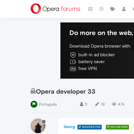
Do more on the web, 
Download Opera browser with:
built-in ad blocker
battery saver
free VPN
Opera developer 33
Português
5
19
4.7k
leocg
MODERATOR
VOLUNTEER