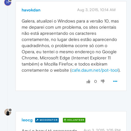
H
havokdan
Aug 3, 2015, 10:14 AM
Galera, atualizei o Windows para a versão 10, mas
me deparei com um problema, os sites orientais
não está apresentando os caracteres
corretamente, no lugar deles estão aparecendo
quadradinhos, o problema ocorre só com o
Opera, eu tentei o mesmo endereço no Google
Chrome, Microsoft Edge (Internet Explorer 11
também) e Mozilla Firefox; e todos exibiram
corretamente o website (
cafe.daum.net/pot-tool
).
0
leocg
MODERATOR
VOLUNTEER
Aug 3, 2015, 1:05 PM
Aqui o hagul tá aparecendo