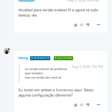
havokdan
Aug 3, 2015, 5:14 PM
Atualizei para versão estável 31 e agora tá tudo
beleza, vlw.
0
leocg
MODERATOR
VOLUNTEER
Aug 3, 2015, 7:15 PM
na versão estável dá problema
aqui também.
mas na versão dev está ok.
Eu testei em ambas e funcionou aqui. Talvez
alguma configuração diferente?
0