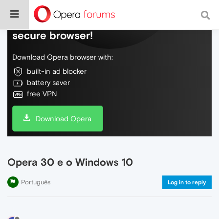
Do more on the web, with a fast and
secure browser!
Download Opera browser with:
built-in ad blocker
battery saver
free VPN
Download Opera
Opera 30 e o Windows 10
Português
Log in to reply