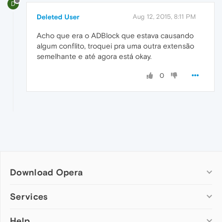
D
Deleted User
Aug 12, 2015, 8:11 PM
Acho que era o ADBlock que estava causando
algum conflito, troquei pra uma outra extensão
semelhante e até agora está okay.
0
Download Opera
Computer browsers
Services
Opera for Windows
Help
Add-ons