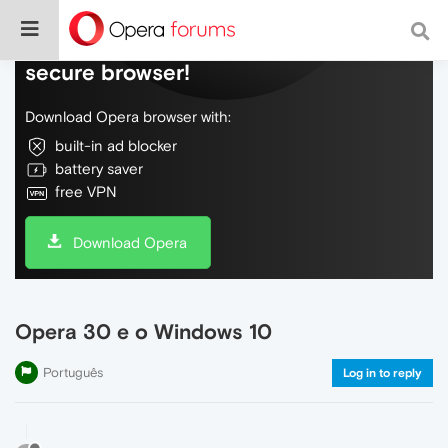
Do more on the web, with a fast and
secure browser!
Download Opera browser with:
built-in ad blocker
battery saver
free VPN
Download Opera
Opera 30 e o Windows 10
Português
Log in to reply