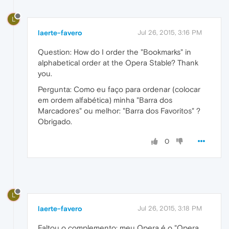
L
laerte-favero
Jul 26, 2015, 3:16 PM
Question: How do I order the "Bookmarks" in
alphabetical order at the Opera Stable? Thank
you.
Pergunta: Como eu faço para ordenar (colocar
em ordem alfabética) minha "Barra dos
Marcadores" ou melhor: "Barra dos Favoritos" ?
Obrigado.
0
L
laerte-favero
Jul 26, 2015, 3:18 PM
Faltou o complemento: meu Opera é o "Opera