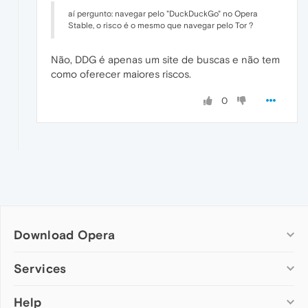
aí pergunto: navegar pelo "DuckDuckGo" no Opera
Stable, o risco é o mesmo que navegar pelo Tor ?
Não, DDG é apenas um site de buscas e não tem
como oferecer maiores riscos.
0
Download Opera
Computer browsers
Services
Opera for Windows
Help
Add-ons
Opera for Mac