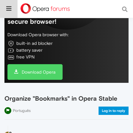
Do more on the web, with a fast and
secure browser!
Download Opera browser with:
built-in ad blocker
battery saver
free VPN
Download Opera
Organize "Bookmarks" in Opera Stable
Português
Log in to reply