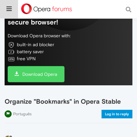
Do more on the web, with a fast and
secure browser!
Download Opera browser with:
built-in ad blocker
battery saver
free VPN
Download Opera
Organize "Bookmarks" in Opera Stable
Português
Log in to reply