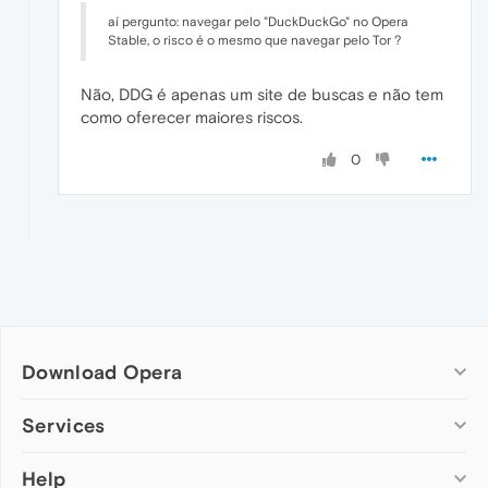
aí pergunto: navegar pelo "DuckDuckGo" no Opera
Stable, o risco é o mesmo que navegar pelo Tor ?
Não, DDG é apenas um site de buscas e não tem
como oferecer maiores riscos.
0
Download Opera
Computer browsers
Services
Opera for Windows
Help
Add-ons
Opera for Mac