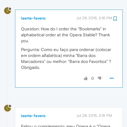
L
laerte-favero
Jul 26, 2015, 3:16 PM
Question: How do I order the "Bookmarks" in
alphabetical order at the Opera Stable? Thank
you.
Pergunta: Como eu faço para ordenar (colocar
em ordem alfabética) minha "Barra dos
Marcadores" ou melhor: "Barra dos Favoritos" ?
Obrigado.
0
L
laerte-favero
Jul 26, 2015, 3:18 PM
Faltou o complemento: meu Opera é o "Opera