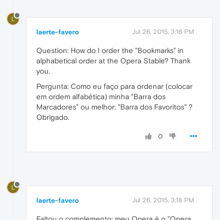
L
laerte-favero
Jul 26, 2015, 3:16 PM
Question: How do I order the "Bookmarks" in
alphabetical order at the Opera Stable? Thank
you.
Pergunta: Como eu faço para ordenar (colocar
em ordem alfabética) minha "Barra dos
Marcadores" ou melhor: "Barra dos Favoritos" ?
Obrigado.
0
L
laerte-favero
Jul 26, 2015, 3:18 PM
Faltou o complemento: meu Opera é o "Opera