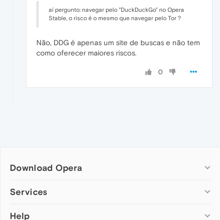
aí pergunto: navegar pelo "DuckDuckGo" no Opera
Stable, o risco é o mesmo que navegar pelo Tor ?
Não, DDG é apenas um site de buscas e não tem
como oferecer maiores riscos.
0
Download Opera
Computer browsers
Services
Opera for Windows
Help
Add-ons
Opera for Mac