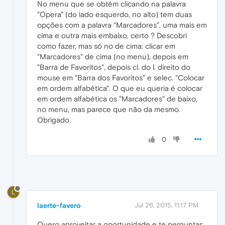
No menu que se obtém clicando na palavra
"Opera" (do lado esquerdo, no alto) tem duas
opções com a palavra "Marcadores", uma mais em
cima e outra mais embaixo, certo ? Descobri
como fazer, mas só no de cima: clicar em
"Marcadores" de cima (no menu), depois em
"Barra de Favoritos", depois cl. do l. direito do
mouse em "Barra dos Favoritos" e selec. "Colocar
em ordem alfabética". O que eu queria é colocar
em ordem alfabética os "Marcadores" de baixo,
no menu, mas parece que não da mesmo.
Obrigado.
0
L
laerte-favero
Jul 26, 2015, 11:17 PM
Quero aproveitar a oportunidade e te perguntar: