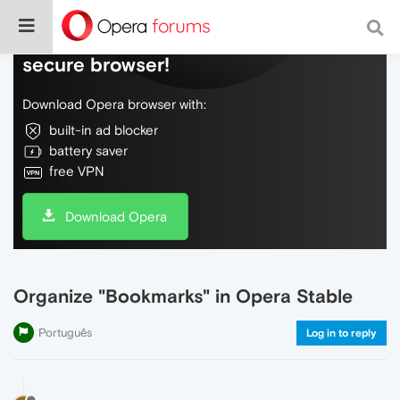
Do more on the web, with a fast and
secure browser!
Download Opera browser with:
built-in ad blocker
battery saver
free VPN
Download Opera
Organize "Bookmarks" in Opera Stable
Português
Log in to reply