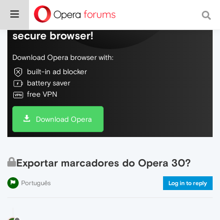
Do more on the web, with a fast and
secure browser!
Download Opera browser with:
built-in ad blocker
battery saver
free VPN
Download Opera
Exportar marcadores do Opera 30?
Português
Log in to reply