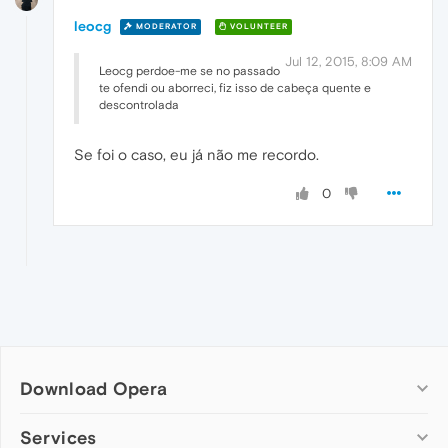
leocg
MODERATOR
VOLUNTEER
Jul 12, 2015, 8:09 AM
Leocg perdoe-me se no passado
te ofendi ou aborreci, fiz isso de cabeça quente e
descontrolada
Se foi o caso, eu já não me recordo.
0
Download Opera
Computer browsers
Services