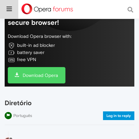
Do more on the web, with a fast and
secure browser!
Download Opera browser with:
built-in ad blocker
battery saver
free VPN
Download Opera
Diretório
Português
Log in to reply