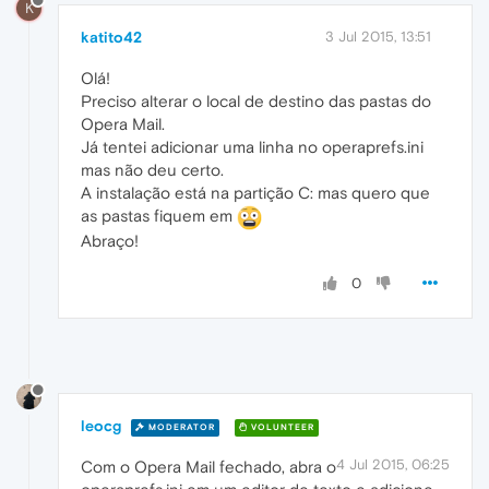
K
katito42
3 Jul 2015, 13:51
Olá!
Preciso alterar o local de destino das pastas do
Opera Mail.
Já tentei adicionar uma linha no operaprefs.ini
mas não deu certo.
A instalação está na partição C: mas quero que
as pastas fiquem em
Abraço!
0
leocg
MODERATOR
VOLUNTEER
4 Jul 2015, 06:25
Com o Opera Mail fechado, abra o