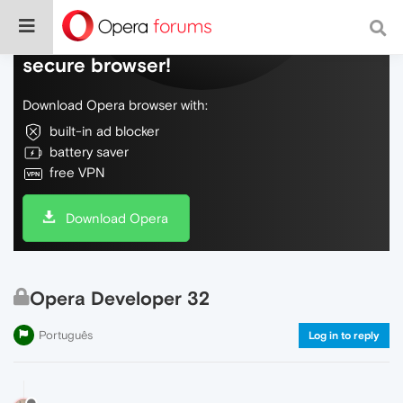
Do more on the web, with a fast and
secure browser!
Download Opera browser with:
built-in ad blocker
battery saver
free VPN
Download Opera
Opera Developer 32
Português
Log in to reply