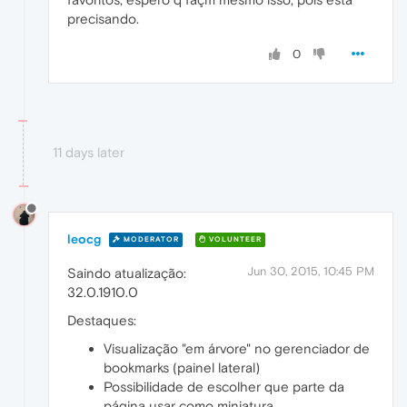
precisando.
0
11 days later
leocg
MODERATOR
VOLUNTEER
Jun 30, 2015, 10:45 PM
Saindo atualização:
32.0.1910.0
Destaques:
Visualização "em árvore" no gerenciador de
bookmarks (painel lateral)
Possibilidade de escolher que parte da
página usar como miniatura