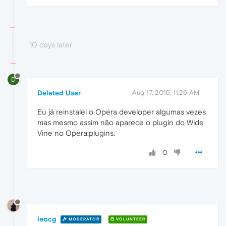
10 days later
D
Deleted User
Aug 17, 2015, 11:26 AM
Eu já reinstalei o Opera developer algumas vezes
mas mesmo assim não aparece o plugin do Wide
Vine no Opera:plugins.
0
leocg
MODERATOR
VOLUNTEER