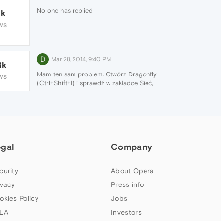
No one has replied
2k
WS
D
Mar 28, 2014, 9:40 PM
8k
Mam ten sam problem. Otwórz Dragonfly
WS
(Ctrl+Shift+I) i sprawdź w zakładce Sieć,
czy Opera ściąga obrazki, co przychodzi w
odpowiedzi, jakie nagłówki odpowiedzialne
za pamięć podręczną.
egal
Company
curity
About Opera
ivacy
Press info
okies Policy
Jobs
LA
Investors