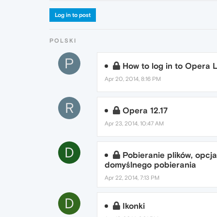
Log in to post
POLSKI
P
How to log in to Opera L
Apr 20, 2014, 8:16 PM
R
Opera 12.17
Apr 23, 2014, 10:47 AM
D
Pobieranie plików, opcj
domyślnego pobierania
Apr 22, 2014, 7:13 PM
D
Ikonki