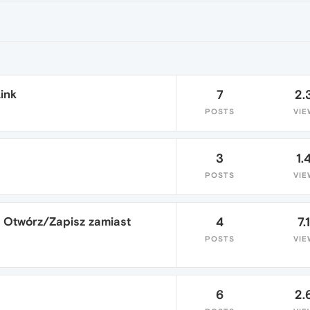
ink
7
2.
POSTS
VIE
3
1.
POSTS
VIE
a Otwórz/Zapisz zamiast
4
7.
POSTS
VIE
6
2.