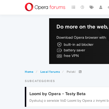
Do more on the web, 
Download Opera browser with:
built-in ad blocker
battery saver
free VPN
Home
Local forums
Polski
SUBCATEGORIES
Loomi by Opera - Testy Beta
Dyskutuj o serwisie VoD Loomi by Opera z innymi b