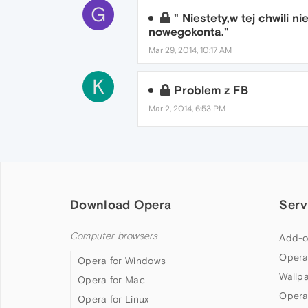
G
" Niestety,w tej chwili 
nowegokonta."
Mar 29, 2014, 10:17 AM
K
Problem z FB
Mar 2, 2014, 6:53 PM
Download Opera
Serv
Computer browsers
Add-o
Opera
Opera for Windows
Wallp
Opera for Mac
Opera
Opera for Linux