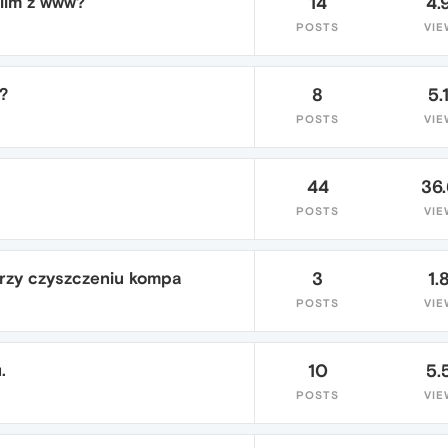
film z www?
14
4.
POSTS
VIE
?
8
5.
POSTS
VIE
44
36
POSTS
VIE
rzy czyszczeniu kompa
3
1.
POSTS
VIE
.
10
5.
POSTS
VIE