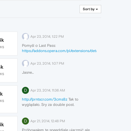
sensu bo brak aktualizacji, a strona coraz
więcej ma błędów
Sort by
Apr 23, 2014, 1:22 PM
3k
Pomyśl o Last Pass:
WS
https://addons.opera.com/pl/extensions/details/lastpass/?
display=en
Apr 23, 2014, 1:07 PM
4k
Jasne...
WS
D
Apr 23, 2014, 11:36 AM
1k
http://prntscr.com/3cms8z
Tak to
WS
wyglądało. Sry za double post.
D
Apr 21, 2014, 12:48 PM
6k
Próbowałem te speeddiale ujarzmić ale