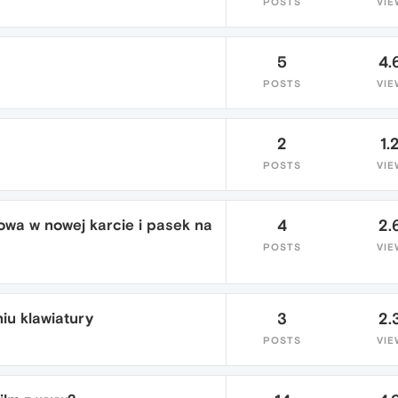
POSTS
VIE
5
4.
POSTS
VIE
2
1.
POSTS
VIE
owa w nowej karcie i pasek na
4
2.
POSTS
VIE
iu klawiatury
3
2.
POSTS
VIE