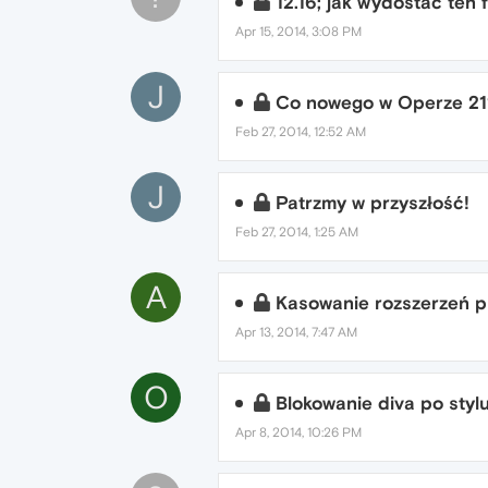
12.16; jak wydostać ten 
Apr 15, 2014, 3:08 PM
J
Co nowego w Operze 21
Feb 27, 2014, 12:52 AM
J
Patrzmy w przyszłość!
Feb 27, 2014, 1:25 AM
A
Kasowanie rozszerzeń p
Apr 13, 2014, 7:47 AM
O
Blokowanie diva po stylu
Apr 8, 2014, 10:26 PM