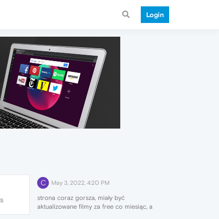
Login
C
May 3, 2022, 4:20 PM
strona coraz gorsza, miały być
S
aktualizowane filmy za free co miesiąc, a
znikły, dawno nie wchodziłem bo nie było