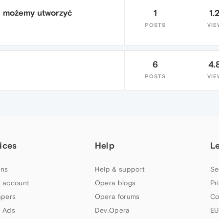
nie możemy utworzyć
1
1.
POSTS
VIE
6
4.
POSTS
VIE
ices
Help
L
ns
Help & support
Se
 account
Opera blogs
Pr
apers
Opera forums
Co
 Ads
Dev.Opera
EU