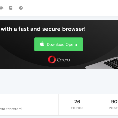
with a fast and secure browser!
Download Opera
26
90
TOPICS
POST
eta testerami