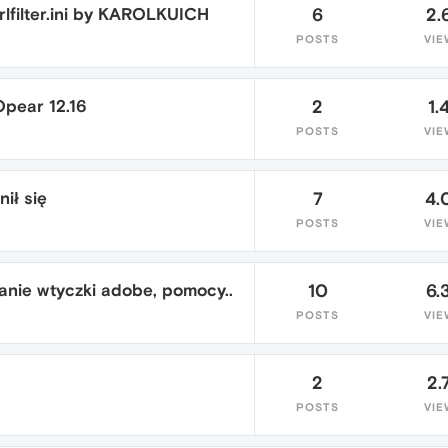
urlfilter.ini by KAROLKUICH
6
2.
POSTS
VIE
Opear 12.16
2
1.
POSTS
VIE
ił się
7
4.
POSTS
VIE
nie wtyczki adobe, pomocy..
10
6.
POSTS
VIE
2
2.
POSTS
VIE