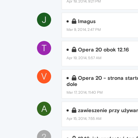
Apr 19, 2014, 9:21 PM
J
Imagus
Mar 9, 2014, 2:47 PM
T
Opera 20 obok 12.16
Apr 19, 2014, 5:57 AM
V
Opera 20 - strona start
dole
Mar 17, 2014, 11:40 PM
A
zawieszenie przy używan
Apr 15, 2014, 7:55 AM
?