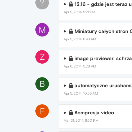
?
12.16 - gdzie jest teraz 
Apr 9, 2014, 9:21 PM
M
Miniatury całych stron 
Apr 5, 2014, 6:43 AM
Z
image previewer, schrzan
Apr 6, 2014, 5:28 PM
B
automatyczne uruchamia
Apr 5, 2014, 10:56 AM
F
Kompresja video
Mar 31, 2014, 6:50 PM