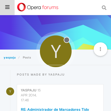
Y
yaspaju
Posts
POSTS MADE BY YASPAJU
YASPAJU
15
Y
APR 2014,
17:46
RE: Administrador de Marcadores Tidy