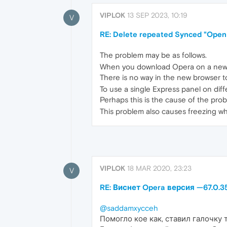
VIPLOK
13 SEP 2023, 10:19
V
RE: Delete repeated Synced "Open
The problem may be as follows.
When you download Opera on a new P
There is no way in the new browser t
To use a single Express panel on diffe
Perhaps this is the cause of the prob
This problem also causes freezing wh
VIPLOK
18 MAR 2020, 23:23
V
RE: Виснет Opera версия —67.0.35
@saddamxycceh
Помогло кое как, ставил галочку 