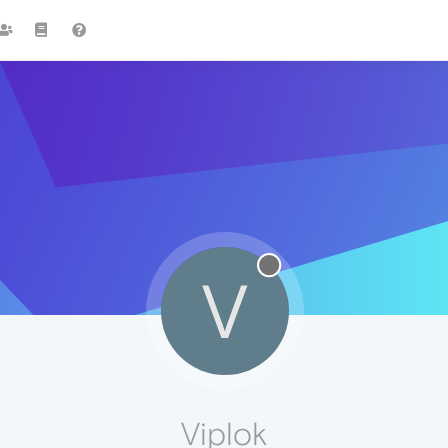
V
Viplok