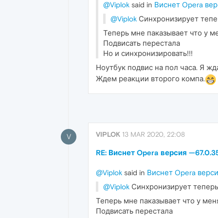
@Viplok
said in
Виснет Opera верс
@Viplok
Синхронизирует тепер
Теперь мне паказывает что у ме
Подвисать перестала
Но и синхронизировать!!!
Ноутбук подвис на пол часа. Я жда
Ждем реакции второго компа.
VIPLOK
13 MAR 2020, 22:08
V
RE: Виснет Opera версия —67.0.35
@Viplok
said in
Виснет Opera верси
@Viplok
Синхронизирует теперь 
Теперь мне паказывает что у меня
Подвисать перестала