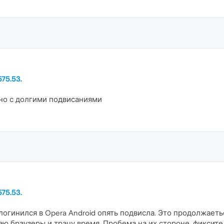
75.53.
но с долгими подвисаниями
75.53.
логинился в Opera Android опять подвисла. Это продолжаеть
ю браузеры и трачу время. Пробема на их стороне, фиксит