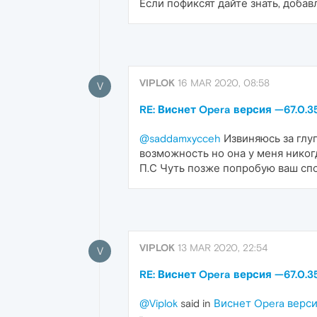
Если пофиксят дайте знать, доба
VIPLOK
16 MAR 2020, 08:58
V
RE: Виснет Opera версия —67.0.35
@saddamxycceh
Извиняюсь за глу
возможность но она у меня никог
П.С Чуть позже попробую ваш спо
VIPLOK
13 MAR 2020, 22:54
V
RE: Виснет Opera версия —67.0.35
@Viplok
said in
Виснет Opera верси