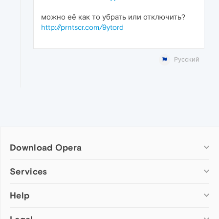
можно её как то убрать или отключить?
http://prntscr.com/9ytord
Русский
Download Opera
Computer browsers
Services
Opera for Windows
Help
Add-ons
Opera for Mac
Opera account
Opera for Linux
Wallpapers
Help & support