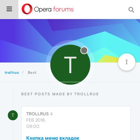
T
trollrus
Best
BEST POSTS MADE BY TROLLRUS
TROLLRUS
4
T
FEB 2016,
09:00
Кнопка меню вкладок