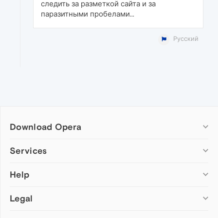
следить за разметкой сайта и за
паразитными пробелами...
Русский
Download Opera
Computer browsers
Services
Opera for Windows
Help
Add-ons
Opera for Mac
Opera account
Opera for Linux
Legal
Wallpapers
Help & support
Opera beta version
Opera Ads
Opera blogs
Opera USB