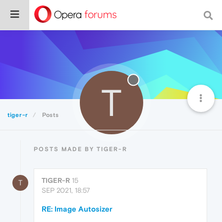
T
tiger-r
Posts
POSTS MADE BY TIGER-R
TIGER-R
15
T
SEP 2021, 18:57
RE: Image Autosizer