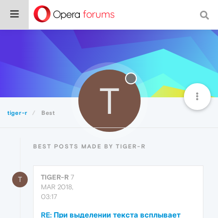
T
tiger-r
Best
BEST POSTS MADE BY TIGER-R
TIGER-R
7
T
MAR 2018,
03:17
RE: При выделении текста всплывает