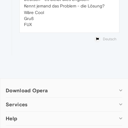
Kennt jemand das Problem - die Lösung?
Wäre Cool
Gruß
FUX
Deutsch
Download Opera
Computer browsers
Services
Opera for Windows
Help
Add-ons
Opera for Mac
Opera account
Opera for Linux