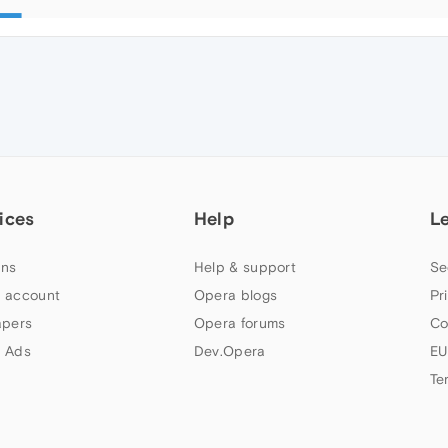
ices
Help
L
ns
Help & support
Se
 account
Opera blogs
Pr
apers
Opera forums
Co
 Ads
Dev.Opera
EU
Te