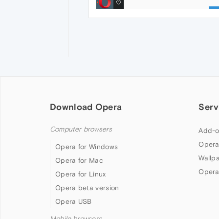
Download Opera
Serv
Computer browsers
Add-o
Opera
Opera for Windows
Wallp
Opera for Mac
Opera
Opera for Linux
Opera beta version
Opera USB
Mobile browsers