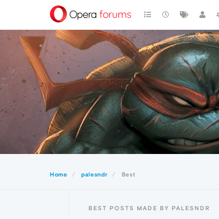
Home
palesndr
Best
BEST POSTS MADE BY PALESNDR