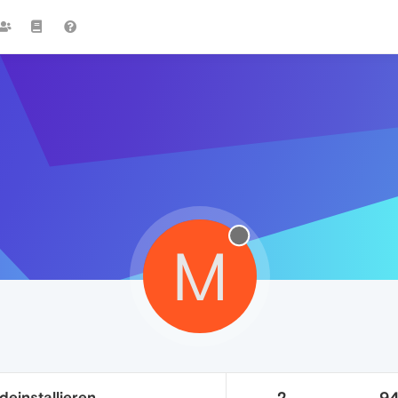
M
einstallieren
2
9