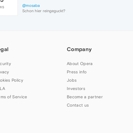
@mosaba
WS
Schon hier reingeguckt?
Ubuntu Programme deinstallieren
Ansonsten kannst du alle Programm oder
(un)gewünschte über Discover installieren
und auch deinstallieren; so auch Opera.
Oder: Die Anleitung funzt auch bei
K
Ubuntu
Link Text
egal
Company
curity
About Opera
ivacy
Press info
okies Policy
Jobs
LA
Investors
rms of Service
Become a partner
Contact us