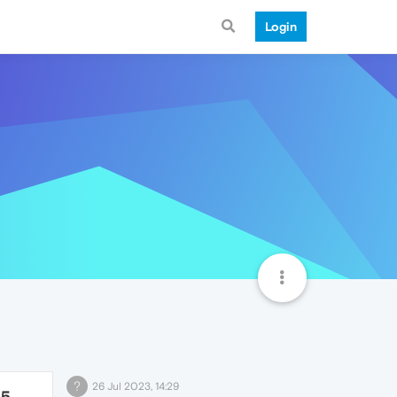
Login
?
26 Jul 2023, 14:29
45