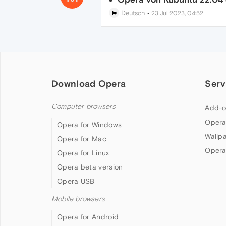
Deutsch
•
23 Jul 2023, 04:52
Download Opera
Serv
Computer browsers
Add-o
Opera
Opera for Windows
Wallp
Opera for Mac
Opera
Opera for Linux
Opera beta version
Opera USB
Mobile browsers
Opera for Android