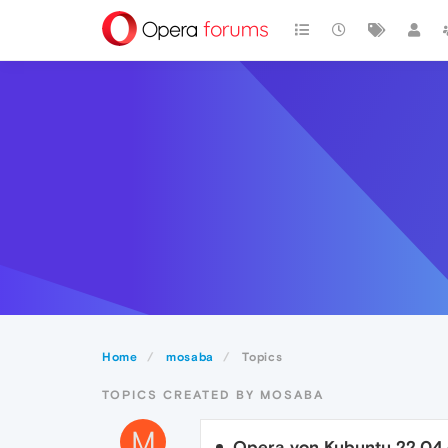
Home
mosaba
Topics
TOPICS CREATED BY MOSABA
M
Opera von Kubuntu 22.04 d