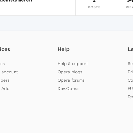
POSTS
VIE
ices
Help
L
ns
Help & support
Se
 account
Opera blogs
Pr
apers
Opera forums
Co
 Ads
Dev.Opera
EU
Te