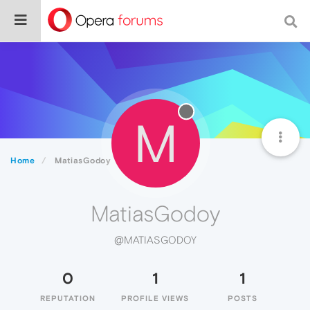
M
Home
MatiasGodoy
MatiasGodoy
@MATIASGODOY
0
1
1
REPUTATION
PROFILE VIEWS
POSTS