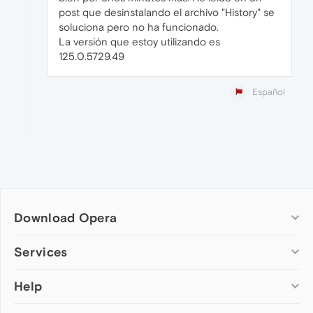
post que desinstalando el archivo "History" se
soluciona pero no ha funcionado.
La versión que estoy utilizando es
125.0.5729.49
Español
Download Opera
Computer browsers
Services
Opera for Windows
Help
Add-ons
Opera for Mac
Opera account
Opera for Linux