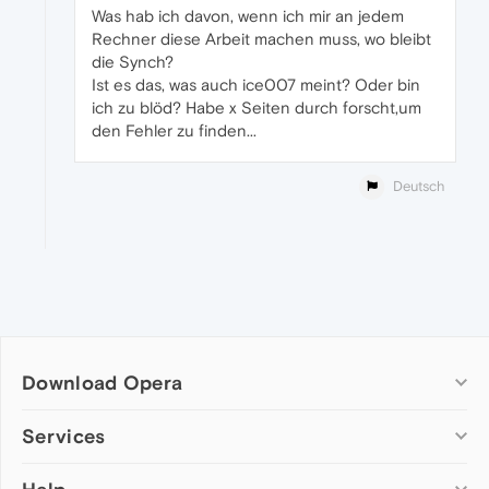
Was hab ich davon, wenn ich mir an jedem
Rechner diese Arbeit machen muss, wo bleibt
die Synch?
Ist es das, was auch ice007 meint? Oder bin
ich zu blöd? Habe x Seiten durch forscht,um
den Fehler zu finden...
Deutsch
Download Opera
Computer browsers
Services
Opera for Windows
Add-ons