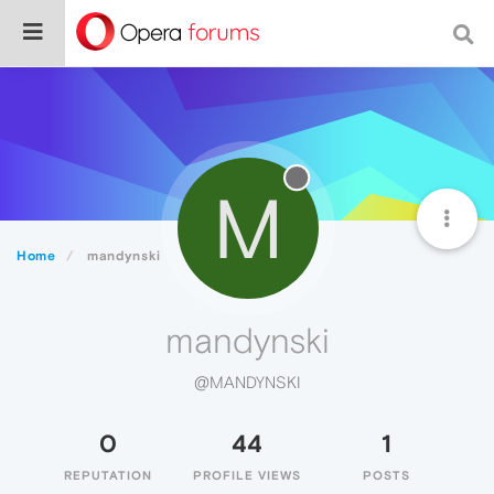
M
Home
mandynski
mandynski
@MANDYNSKI
0
44
1
REPUTATION
PROFILE VIEWS
POSTS