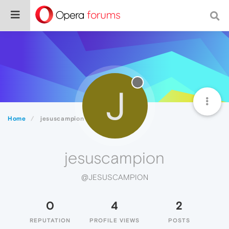
J
Home
jesuscampion
jesuscampion
@JESUSCAMPION
0
4
2
REPUTATION
PROFILE VIEWS
POSTS