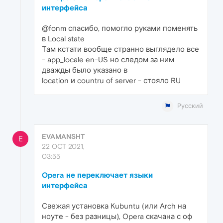
интерфейса
@fonm спасибо, помогло руками поменять
в Local state
Там кстати вообще странно выглядело все
- app_locale en-US но следом за ним
дважды было указано в
location и countru of server - стояло RU
Русский
EVAMANSHT
E
22 OCT 2021,
03:55
Opera не переключает языки
интерфейса
Свежая установка Kubuntu (или Arch на
ноуте - без разницы), Opera скачана с оф