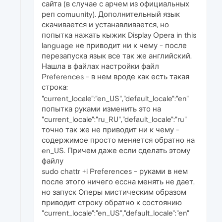
сайта (в случае с арчем из официальных
реп comuunity). Дополнительный язык
скачивается и устанавливается, но
попытка нажать кыжик Display Opera in this
language не приводит ни к чему - после
перезапуска язык все так же английский.
Нашла в файлах настройки файл
Preferences - в нем вроде как есть такая
строка:
"current_locale":"en_US","default_locale":"en"
попытка руками изменить это на
"current_locale":"ru_RU","default_locale":"ru"
точно так же не приводит ни к чему -
содержимое просто меняется обратно на
en_US. Причем даже если сделать этому
файлу
sudo chattr +i Preferences - руками в нем
после этого ничего ессна менять не дает,
но запуск Оперы мистическим образом
приводит строку обратно к состоянию
"current_locale":"en_US","default_locale":"en"