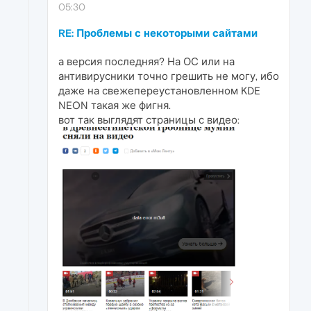
05:30
RE: Проблемы с некоторыми сайтами
а версия последняя? На ОС или на
антивирусники точно грешить не могу, ибо
даже на свежепереустановленном KDE
NEON такая же фигня.
вот так выглядят страницы с видео: