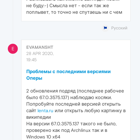
не буду:-) Смысла нет - если так же
поплывет, то точно не спутаешь ни с чем
Русский
EVAMANSHT
E
28 APR 2020,
19:45
Проблемы с последними версиями
Оперы
2 обновления подряд (последнее рабочее
было 67.0.3575.137) наблюдаю косяки.
Попробуйте последней версией открыть
сайт
lenta.ru
или открыть любую картинку в
википедии
На версии 67.0.3575.137 такого не было,
проверено как под Archlinux так и в
Windows 10 x64