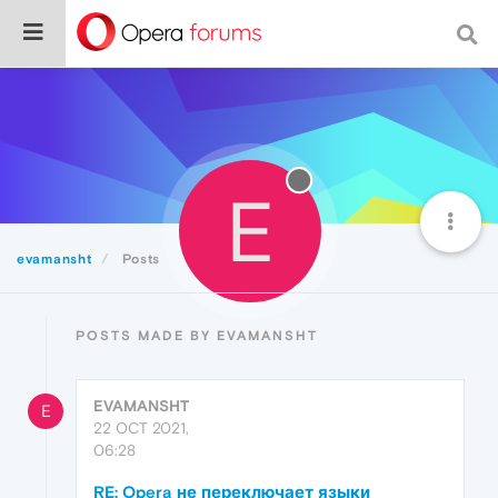
E
evamansht
Posts
POSTS MADE BY EVAMANSHT
EVAMANSHT
E
22 OCT 2021,
06:28
RE: Opera не переключает языки