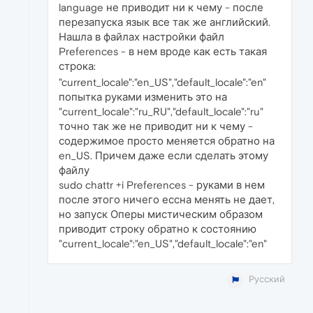
language не приводит ни к чему - после
перезапуска язык все так же английский.
Нашла в файлах настройки файл
Preferences - в нем вроде как есть такая
строка:
"current_locale":"en_US","default_locale":"en"
попытка руками изменить это на
"current_locale":"ru_RU","default_locale":"ru"
точно так же не приводит ни к чему -
содержимое просто меняется обратно на
en_US. Причем даже если сделать этому
файлу
sudo chattr +i Preferences - руками в нем
после этого ничего ессна менять не дает,
но запуск Оперы мистическим образом
приводит строку обратно к состоянию
"current_locale":"en_US","default_locale":"en"
Русский