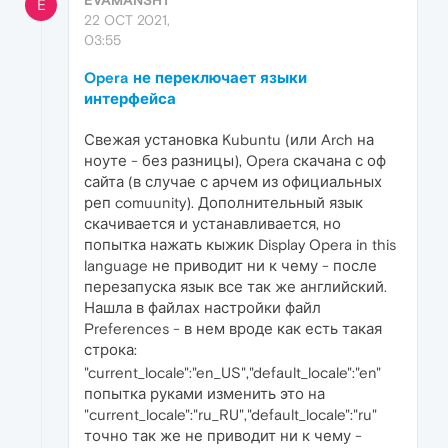
E
22 OCT 2021,
03:55
Opera не переключает языки
интерфейса
Свежая установка Kubuntu (или Arch на
ноуте - без разницы), Opera скачана с оф
сайта (в случае с арчем из официальных
реп comuunity). Дополнительный язык
скачивается и устанавливается, но
попытка нажать кыжик Display Opera in this
language не приводит ни к чему - после
перезапуска язык все так же английский.
Нашла в файлах настройки файл
Preferences - в нем вроде как есть такая
строка:
"current_locale":"en_US","default_locale":"en"
попытка руками изменить это на
"current_locale":"ru_RU","default_locale":"ru"
точно так же не приводит ни к чему -