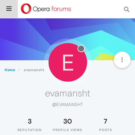
E
Home
evamansht
evamansht
@EVAMANSHT
3
30
7
REPUTATION
PROFILE VIEWS
POSTS