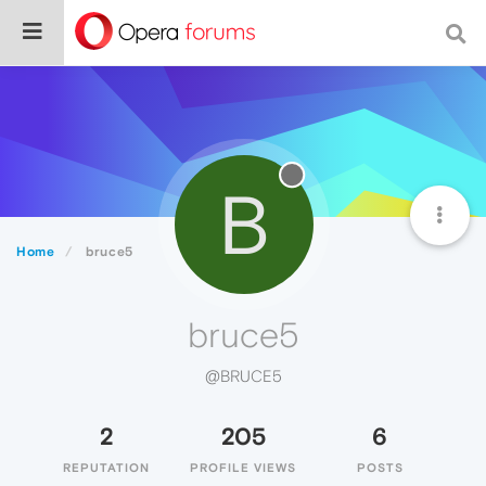
B
Home
bruce5
bruce5
@BRUCE5
2
205
6
REPUTATION
PROFILE VIEWS
POSTS