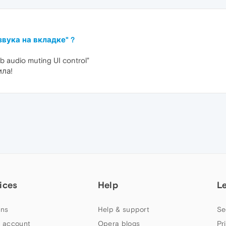
звука на вкладке" ?
 audio muting UI control"
ила!
ices
Help
L
ns
Help & support
Se
 account
Opera blogs
Pr