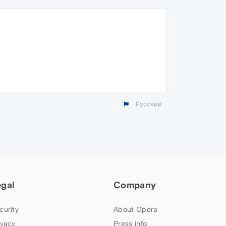
Русский
egal
Company
curity
About Opera
ivacy
Press info