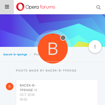
B
bacek-b-tpehge
Posts
POSTS MADE BY BACEK-B-TPEHGE
BACEK-B-
B
TPEHGE
19
OCT 2016,
16:52