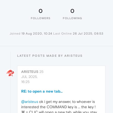
0
0
FOLLOWERS
FOLLOWING
Joined
19 Aug 2020, 10:24
Last Online
26 Jul 2025, 08:53
LATEST POSTS MADE BY ARISTEUS
ARISTEUS
25
JUL 2025,
16:25
RE: to open a new tab...
@aristeus
ok i get my answer, to whoever is
interested the COMMAND key is ... the key !
⌘ + CLIC will open a new tab, while you stay