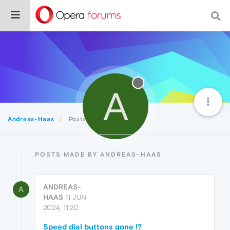
A
Andreas-Haas
Posts
POSTS MADE BY ANDREAS-HAAS
ANDREAS-
A
HAAS
11 JUN
2024, 11:20
Speed dial buttons gone !?