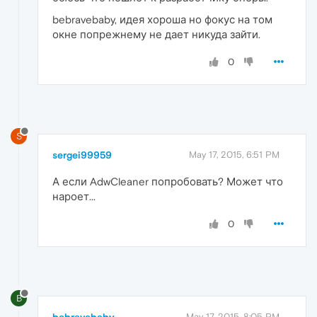
bebravebaby, идея хороша но фокус на том
окне попрежнему не дает никуда зайти.
0
S
sergei99959
May 17, 2015, 6:51 PM
А если AdwCleaner попробовать? Может что
нароет...
0
B
bebravebaby
May 17, 2015, 8:05 PM