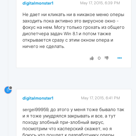
digitalmonster1
May 17, 2015, 6:39 PM
Не дает ни кликать ни в никакое меню оперы
заходить пока активно это вирусное окно -
фокус на нем. Могу только грохать из общего
диспетчера задач Win 8.1 и потом также
открывается сразу с этим окном опера и
ничего не сделать.
0
D
digitalmonster1
May 17, 2015, 6:41 PM
sergei99959, до этого у меня тоже бывало так
и я тоже умудрялся закрывать и все, а тут
походу злобный при-злобный вирус,
посмотрим что касперский скажет, но я
боюсь что пошлет к разработчику оперы.