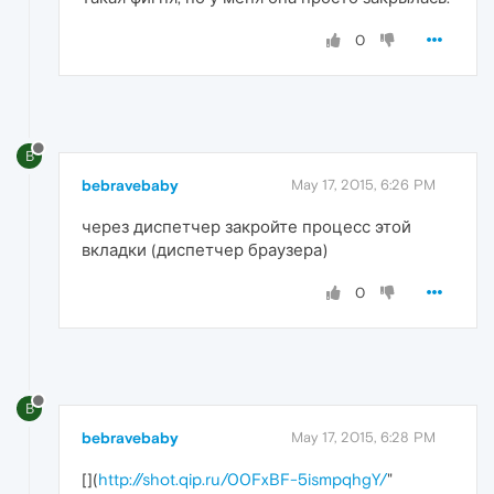
0
B
bebravebaby
May 17, 2015, 6:26 PM
через диспетчер закройте процесс этой
вкладки (диспетчер браузера)
0
B
bebravebaby
May 17, 2015, 6:28 PM
[
](
http://shot.qip.ru/00FxBF-5ismpqhgY/
"