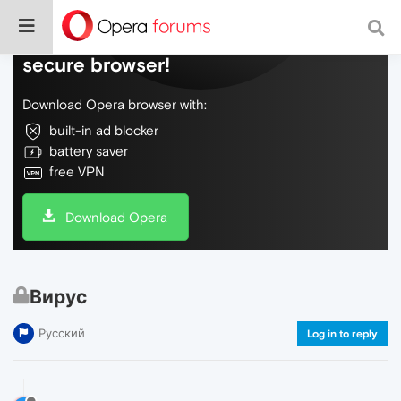
Do more on the web, with a fast and
secure browser!
Download Opera browser with:
built-in ad blocker
battery saver
free VPN
Download Opera
Вирус
Русский
Log in to reply