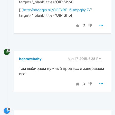
target="_blank" title="QIP Shot)
[
](
http://shot.qip.ru/00FxBF-5ismpqhgZ/
"
target="_blank" title="QIP Shot)
0
B
bebravebaby
May 17, 2015, 6:28 PM
там выбираем нужный процесс и завершаем
его
0
D