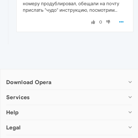
номеру продублировал, обещали на почту
прислать "чудо" инструкцию, посмотрим...
0
Download Opera
Computer browsers
Services
Opera for Windows
Help
Add-ons
Opera for Mac
Opera account
Opera for Linux
Legal
Wallpapers
Help & support
Opera beta version
Opera Ads
Opera blogs
Opera USB