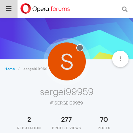
S
Home
sergei99959
sergei99959
@SERGEI99959
2
277
70
REPUTATION
PROFILE VIEWS
POSTS