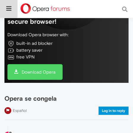
Do more on the web, with a fast and
secure browser!
Download Opera browser with:
built-in ad blocker
battery saver
free VPN
Download Opera
Opera se congela
Español
Log in to reply