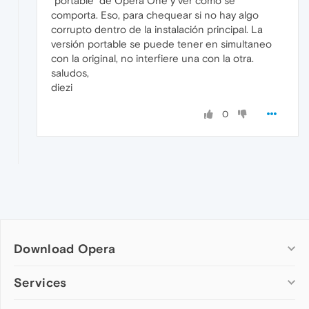
"portable" de Opera One y ver como se
comporta. Eso, para chequear si no hay algo
corrupto dentro de la instalación principal. La
versión portable se puede tener en simultaneo
con la original, no interfiere una con la otra.
saludos,
diezi
0
Download Opera
Computer browsers
Services
Opera for Windows