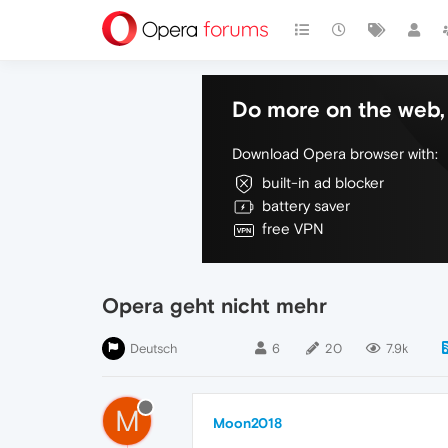
Do more on the web, 
Download Opera browser with:
built-in ad blocker
battery saver
free VPN
Opera geht nicht mehr
Deutsch
6
20
7.9k
M
Moon2018