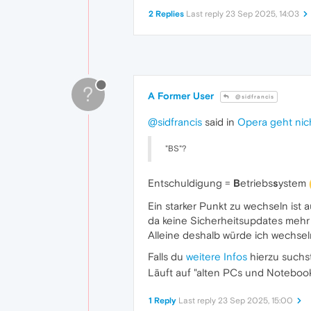
2 Replies
Last reply
23 Sep 2025, 14:03
?
A Former User
@sidfrancis
@sidfrancis
said in
Opera geht nic
"BS"?
Entschuldigung =
B
etriebs
s
ystem
Ein starker Punkt zu wechseln ist 
da keine Sicherheitsupdates meh
Alleine deshalb würde ich wechsel
Falls du
weitere Infos
hierzu suchs
Läuft auf "alten PCs und Notebook
1 Reply
Last reply
23 Sep 2025, 15:00