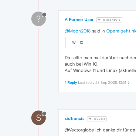
?
A Former User
@Moon2018
@Moon2018
said in
Opera geht ni
Win 10
Da sollte man mal darüber nachden
auch bei Win 10.
Auf Windows 11 und Linux (aktuelle 
1 Reply
Last reply
23 Sep 2025, 13:51
S
sidfrancis
@Guest
@Vectorglobe Ich danke dir für den