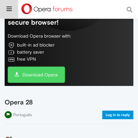
Do more on the web, with a fast and
secure browser!
Download Opera browser with:
built-in ad blocker
battery saver
free VPN
Download Opera
Opera 28
Português
Log in to reply