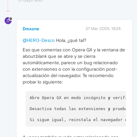
D
Dmxone
27 Mar 2025, 19:28
@HERO-Desco
Hola, ¿qué tal?
Eso que comentas con Opera GX y la ventana de
about:blank que se abre y se cierra
automáticamente, parece un bug relacionado
con extensiones o con la configuración post-
actualización del navegador. Te recomiendo
probar lo siguiente:
Abre Opera GX en modo incógnito 
y
 verifica s
Desactiva todas las extensiones 
y
 prueba otr
Si sigue igual, reinstala el navegador desd