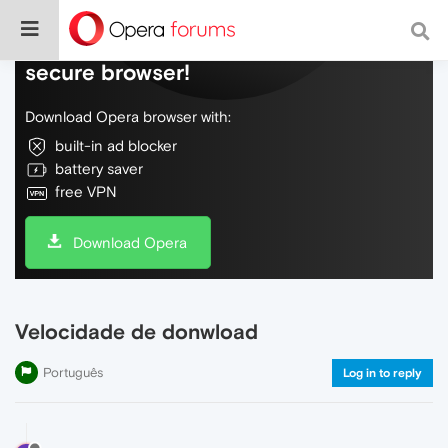
Do more on the web, with a fast and
secure browser!
Download Opera browser with:
built-in ad blocker
battery saver
free VPN
Download Opera
Velocidade de donwload
Português
Log in to reply