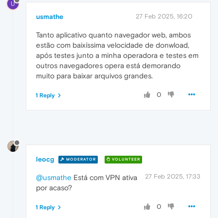
U
usmathe
27 Feb 2025, 16:20
Tanto aplicativo quanto navegador web, ambos
estão com baixíssima velocidade de donwload,
após testes junto a minha operadora e testes em
outros navegadores opera está demorando
muito para baixar arquivos grandes.
0
1 Reply
leocg
MODERATOR
VOLUNTEER
27 Feb 2025, 17:33
@usmathe
Está com VPN ativa
por acaso?
0
1 Reply