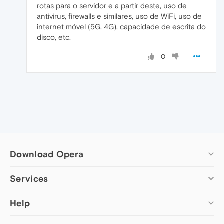
rotas para o servidor e a partir deste, uso de
antivirus, firewalls e similares, uso de WiFi, uso de
internet móvel (5G, 4G), capacidade de escrita do
disco, etc.
0
Download Opera
Computer browsers
Services
Opera for Windows
Help
Add-ons
Opera for Mac
Opera account
Opera for Linux