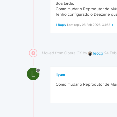
Boa tarde.
Como mudar o Reprodutor de Mús
Tenho configurado o Deezer e quer
1 Reply
Last reply
25 Feb 2025, 04:58
Moved from Opera GX by
24 Feb
leocg
L
liyam
Como mudar o Reprodutor de Mús