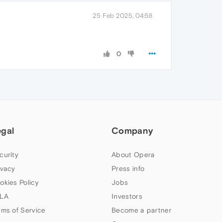
25 Feb 2025, 04:58
0
egal
Company
curity
About Opera
ivacy
Press info
okies Policy
Jobs
LA
Investors
rms of Service
Become a partner