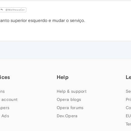
@MatheusCzr
 canto superior esquerdo e mudar o serviço.
ices
Help
L
ns
Help & support
Se
 account
Opera blogs
Pr
apers
Opera forums
Co
 Ads
Dev.Opera
EU
Te