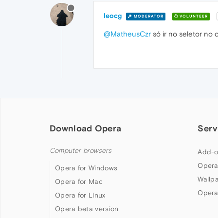
leocg
MODERATOR
VOLUNTEER
@MatheusCzr
só ir no seletor no
Download Opera
Serv
Computer browsers
Add-o
Opera
Opera for Windows
Wallp
Opera for Mac
Opera
Opera for Linux
Opera beta version