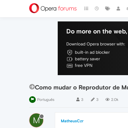
Do more on the web, 
Download Opera browser with:
built-in ad blocker
battery saver
free VPN
Como mudar o Reprodutor de M
Português
3
3
2.0k
M
MatheusCzr