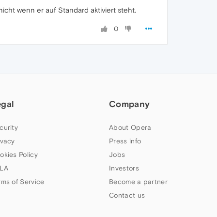
 nicht wenn er auf Standard aktiviert steht.
0
egal
Company
curity
About Opera
ivacy
Press info
okies Policy
Jobs
LA
Investors
rms of Service
Become a partner
Contact us