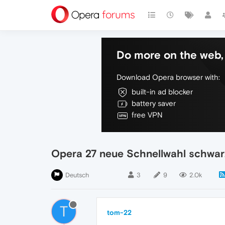
Do more on the web, 
Download Opera browser with:
built-in ad blocker
battery saver
free VPN
Opera 27 neue Schnellwahl schwar
Deutsch
3
9
2.0k
T
tom-22