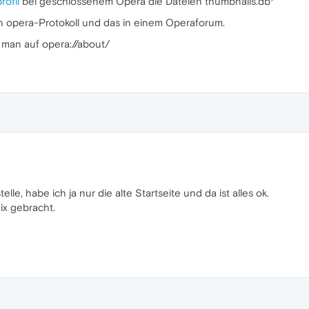
ofil
bei geschlossenem Opera die Dateien thumbnails.db*
n opera-Protokoll und das in einem Operaforum.
t man auf opera://about/
elle, habe ich ja nur die alte Startseite und da ist alles ok.
ix gebracht.