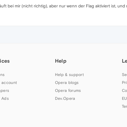
uft bei mir (nicht richtig), aber nur wenn der Flag aktiviert ist, und
ices
Help
L
ns
Help & support
Se
 account
Opera blogs
Pr
apers
Opera forums
Co
 Ads
Dev.Opera
EU
Te