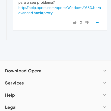
para o seu problema?
http://help.opera.com/opera/Windows/1683/en/a
dvanced.html#proxy
0
Download Opera
Computer browsers
Services
Opera for Windows
Help
Add-ons
Opera for Mac
Opera account
Opera for Linux
Legal
Wallpapers
Help & support
Opera beta version