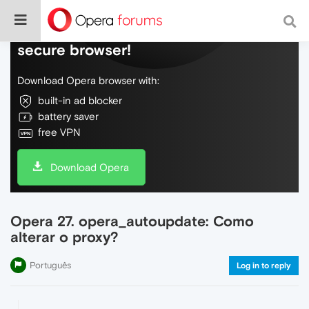
Do more on the web, with a fast and
secure browser!
Download Opera browser with:
built-in ad blocker
battery saver
free VPN
Download Opera
Opera 27. opera_autoupdate: Como
alterar o proxy?
Português
Log in to reply