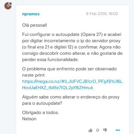
N
npramos
6 Feb 2015, 16:02
Olá pessoal!
Fui configurar o autoupdate (Opera 27) e acabei
por digitar incorretamente o ip do servidor proxy
(o final era 21 e digitei 12) e confirmar. Agora não
consigo descobrir como alterar, e não gostaria de
perder essa funcionalidade.
O problema que enfrento pode ser observado
neste print:
https://mega.co.nz/#!LJUFVCJB!cr0_PFjyf8Yu16L
HovUaEHXZ_tMife7IQL2pYBZHmuk
Alguém sabe como alterar o endereço do proxy
para o autoupdate?
Obrigado a todos.
Nelson
0