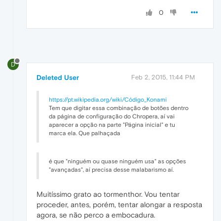
0
D
Deleted User
Feb 2, 2015, 11:44 PM
https://pt.wikipedia.org/wiki/Código_Konami
Tem que digitar essa combinação de botões dentro
da página de configuração do Chropera, aí vai
aparecer a opção na parte "Página inicial" e tu
marca ela. Que palhaçada
é que "ninguém ou quase ninguém usa" as opções
"avançadas", aí precisa desse malabarismo aí.
Muitíssimo grato ao tormenthor. Vou tentar
proceder, antes, porém, tentar alongar a resposta
agora, se não perco a embocadura.