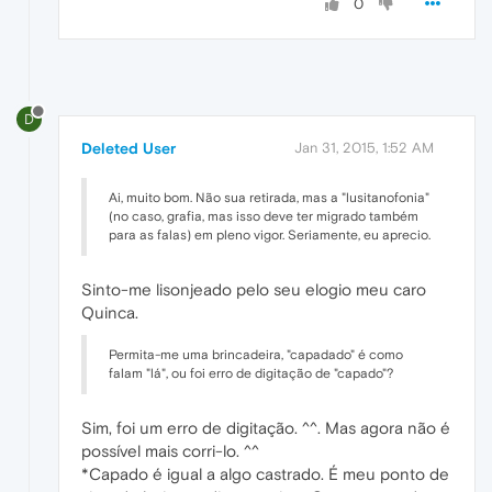
0
D
Deleted User
Jan 31, 2015, 1:52 AM
Ai, muito bom. Não sua retirada, mas a "lusitanofonia"
(no caso, grafia, mas isso deve ter migrado também
para as falas) em pleno vigor. Seriamente, eu aprecio.
Sinto-me lisonjeado pelo seu elogio meu caro
Quinca.
Permita-me uma brincadeira, "capadado" é como
falam "lá", ou foi erro de digitação de "capado"?
Sim, foi um erro de digitação. ^^. Mas agora não é
possível mais corri-lo. ^^
*Capado é igual a algo castrado. É meu ponto de