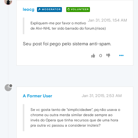
leocg
MODERATOR
VOLUNTEER
Jan 31, 2015, 1:54 AM
Expliquem-me por favor o motivo
de Alvi-NHL ter sido barrado do forum.(risos)
Seu post foi pego pelo sistema anti-spam.
0
?
A Former User
Jan 31, 2015, 2:53 AM
Se vc gosta tanto de "simplicidadwe", pq não usava o
chrome ou outra merda similar desde sempre ao
invés do Opera que tinha recursos que de uma hora
pra outra vc passou a considerar inúteis?