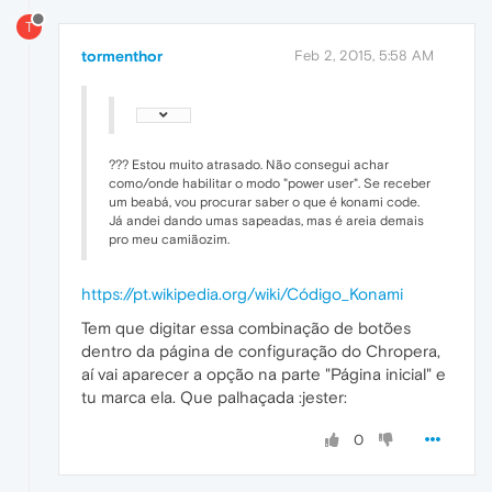
T
tormenthor
Feb 2, 2015, 5:58 AM
??? Estou muito atrasado. Não consegui achar
como/onde habilitar o modo "power user". Se receber
um beabá, vou procurar saber o que é konami code.
Já andei dando umas sapeadas, mas é areia demais
pro meu camiãozim.
https://pt.wikipedia.org/wiki/Código_Konami
Tem que digitar essa combinação de botões
dentro da página de configuração do Chropera,
aí vai aparecer a opção na parte "Página inicial" e
tu marca ela. Que palhaçada :jester:
0