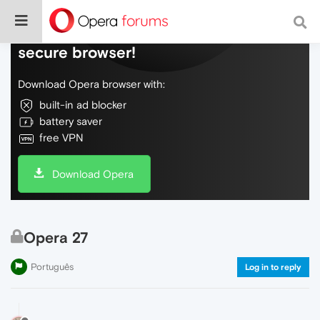
Do more on the web, with a fast and
secure browser!
Download Opera browser with:
built-in ad blocker
battery saver
free VPN
Download Opera
Opera 27
Português
Log in to reply