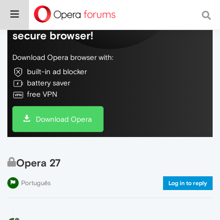
Do more on the web, with a fast and
secure browser!
Download Opera browser with:
built-in ad blocker
battery saver
free VPN
Download Opera
Opera 27
Português
Log in to reply