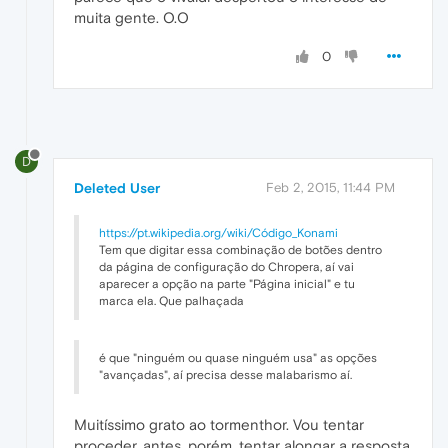
muita gente. O.O
0
D
Deleted User
Feb 2, 2015, 11:44 PM
https://pt.wikipedia.org/wiki/Código_Konami
Tem que digitar essa combinação de botões dentro
da página de configuração do Chropera, aí vai
aparecer a opção na parte "Página inicial" e tu
marca ela. Que palhaçada
é que "ninguém ou quase ninguém usa" as opções
"avançadas", aí precisa desse malabarismo aí.
Muitíssimo grato ao tormenthor. Vou tentar
proceder, antes, porém, tentar alongar a resposta