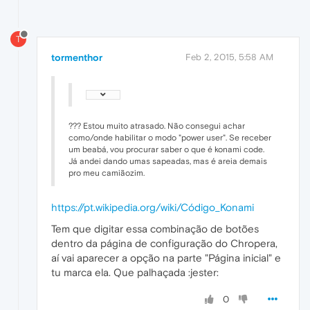
T
tormenthor
Feb 2, 2015, 5:58 AM
??? Estou muito atrasado. Não consegui achar
como/onde habilitar o modo "power user". Se receber
um beabá, vou procurar saber o que é konami code.
Já andei dando umas sapeadas, mas é areia demais
pro meu camiãozim.
https://pt.wikipedia.org/wiki/Código_Konami
Tem que digitar essa combinação de botões
dentro da página de configuração do Chropera,
aí vai aparecer a opção na parte "Página inicial" e
tu marca ela. Que palhaçada :jester:
0