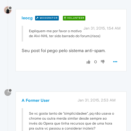
leocg
MODERATOR
VOLUNTEER
Jan 31, 2015, 1:54 AM
Expliquem-me por favor o motivo
de Alvi-NHL ter sido barrado do forum.(risos)
Seu post foi pego pelo sistema anti-spam.
0
?
A Former User
Jan 31, 2015, 2:53 AM
Se vc gosta tanto de "simplicidadwe", pq não usava o
chrome ou outra merda similar desde sempre ao
invés do Opera que tinha recursos que de uma hora
pra outra vc passou a considerar inúteis?