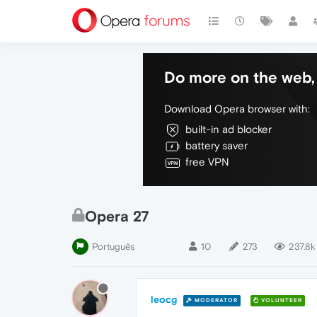
Do more on the web, 
Download Opera browser with:
built-in ad blocker
battery saver
free VPN
Opera 27
Português
10
273
237.8k
leocg
MODERATOR
VOLUNTEER