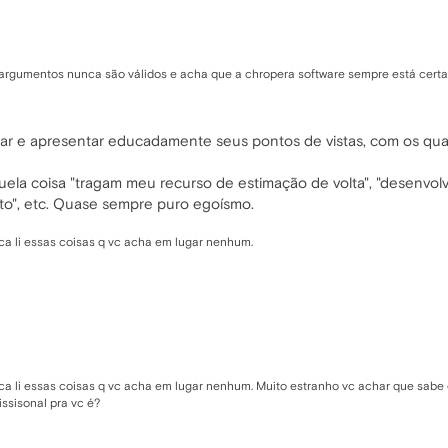
argumentos nunca são válidos e acha que a chropera software sempre está cert
 e apresentar educadamente seus pontos de vistas, com os quai
aquela coisa "tragam meu recurso de estimação de volta", "desenv
ito", etc. Quase sempre puro egoísmo.
ca li essas coisas q vc acha em lugar nenhum.
ca li essas coisas q vc acha em lugar nenhum. Muito estranho vc achar que sab
ssisonal pra vc é?